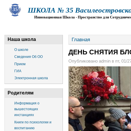
ШКОЛА № 35 Василеостровско
Инновационная Школа - Пространство для Сотрудниче
О ШКОЛЕ
СВЕДЕНИЯ ОБ ОО
ПРИЕМ
Г
Главная
Наша школа
О школе
ДЕНЬ СНЯТИЯ Б
Сведения Об ОО
Опубликовано admin в пт, 01/27
Прием
ГИА
Электронная школа
Родителям
Информация о
вышестоящих
инстанциях
Книги по психологии и
воспитанию