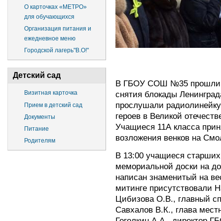
О карточках «МЕТРО»
для обучающихся
Организация питания и
ежедневное меню
Городской лагерь"В.О!"
Детский сад
В ГБОУ СОШ №35 прошли 
снятия блокады Ленинград
Визитная карточка
прослушали радиолинейку
Прием в детский сад
героев в Великой отечест
Документы
Учащиеся 11А класса прин
Питание
возложения венков на См
Родителям
В 13:00 учащиеся старших
мемориальной доски на до
написан знаменитый на 
митинге присутствовали Н
Цибизова О.В., главный с
Савхалов В.К., глава ме
Гоголкин А.А., директор Г