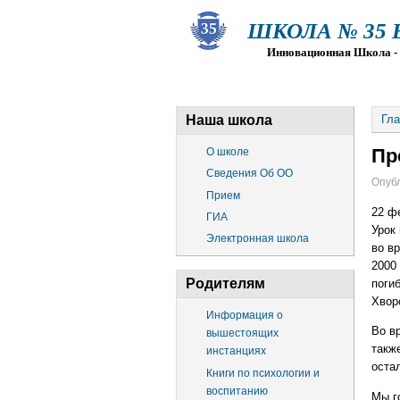
ШКОЛА № 35 Ва
Инновационная Школа - Пр
О ШКОЛЕ
СВЕДЕНИЯ ОБ О
Наша школа
Гла
Про
О школе
Сведения Об ОО
Опубл
Прием
22 ф
ГИА
Урок
Электронная школа
во в
2000
Родителям
поги
Хвор
Информация о
Во в
вышестоящих
такж
инстанциях
оста
Книги по психологии и
воспитанию
Мы г