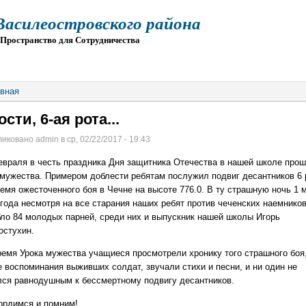
силеостровского района
остранство для Сотрудничества
О
ПРИЕМ
ГИА
ЭЛЕКТРОННАЯ ШКОЛА
вная
сти, 6-ая рота...
иковано admin в ср, 02/22/2017 - 19:43
евраля в честь праздника Дня защитника Отечества в нашей школе про
 мужества. Примером доблести ребятам послужил подвиг десантников 6 
ремя ожесточенного боя в Чечне на высоте 776.0. В ту страшную ночь 1 
 года несмотря на все старания наших ребят против чеченских наемнико
бло 84 молодых парней, среди них и выпускник нашей школы Игорь
остухин.
ремя Урока мужества учащиеся просмотрели хронику того страшного боя,
е воспоминания выживших солдат, звучали стихи и песни, и ни один не
лся равнодушным к бессмертному подвигу десантников.
ордимся и помним!