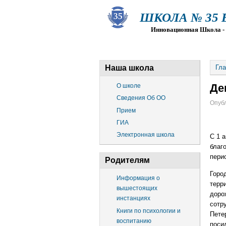
ШКОЛА № 35 Ва
Инновационная Школа - Пр
О ШКОЛЕ
СВЕДЕНИЯ ОБ О
Наша школа
Гла
Де
О школе
Сведения Об ОО
Опубл
Прием
ГИА
Электронная школа
С 1 
благ
пери
Родителям
Горо
Информация о
терр
вышестоящих
доро
инстанциях
сотр
Книги по психологии и
Пете
воспитанию
поси