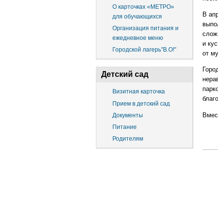
О карточках «МЕТРО»
В ап
для обучающихся
выпо
Организация питания и
слож
ежедневное меню
и кус
Городской лагерь"В.О!"
от м
Горо
Детский сад
нера
парк
Визитная карточка
благ
Прием в детский сад
Вмес
Документы
Питание
Родителям