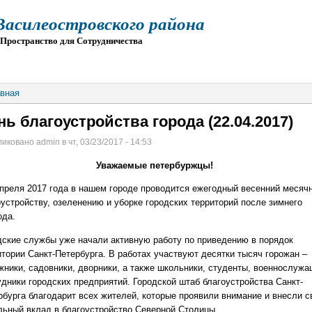
силеостровского района
остранство для Сотрудничества
О
ПРИЕМ
ГИА
ЭЛЕКТРОННАЯ ШКОЛА
вная
нь благоустройства города (22.04.2017)
иковано admin в чт, 03/23/2017 - 14:53
Уважаемые петербуржцы!
апреля 2017 года в нашем городе проводится ежегодный весенний месячн
оустройству, озеленению и уборке городских территорий после зимнего
ода.
дские службы уже начали активную работу по приведению в порядок
итории Санкт-Петербурга. В работах участвуют десятки тысяч горожан –
жники, садовники, дворники, а также школьники, студенты, военнослужа
удники городских предприятий. Городской штаб благоустройства Санкт-
рбурга благодарит всех жителей, которые проявили внимание и внесли с
льный вклад в благоустройство Северной Столицы.