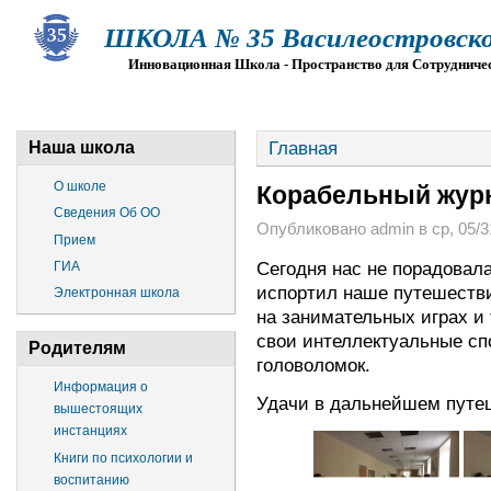
ШКОЛА № 35 Василеостровско
Инновационная Школа - Пространство для Сотрудниче
О ШКОЛЕ
СВЕДЕНИЯ ОБ ОО
ПРИЕМ
Г
Главная
Наша школа
О школе
Корабельный журн
Сведения Об ОО
Опубликовано admin в ср, 05/31
Прием
Сегодня нас не порадовала
ГИА
испортил наше путешестви
Электронная школа
на занимательных играх и 
свои интеллектуальные сп
Родителям
головоломок.
Информация о
Удачи в дальнейшем путе
вышестоящих
инстанциях
Книги по психологии и
воспитанию