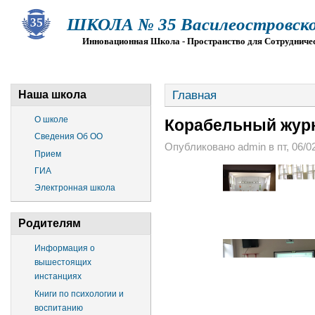
ШКОЛА № 35 Василеостровско
Инновационная Школа - Пространство для Сотрудниче
О ШКОЛЕ
СВЕДЕНИЯ ОБ ОО
ПРИЕМ
Г
Главная
Наша школа
О школе
Корабельный журн
Сведения Об ОО
Опубликовано admin в пт, 06/02
Прием
ГИА
Электронная школа
Родителям
Информация о
вышестоящих
инстанциях
Книги по психологии и
воспитанию