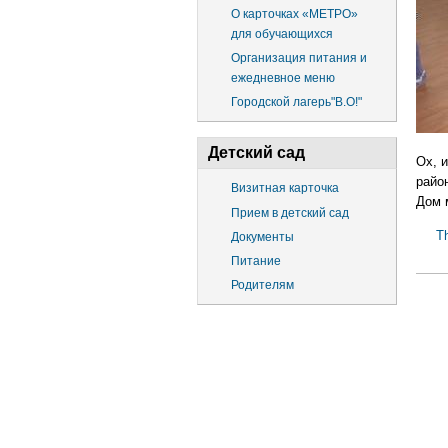
О карточках «МЕТРО»
для обучающихся
Организация питания и
ежедневное меню
Городской лагерь"В.О!"
Детский сад
Ох, и
райо
Визитная карточка
Дом 
Прием в детский сад
T
Документы
Питание
Родителям