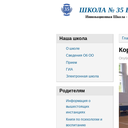
ШКОЛА № 35 Ва
Инновационная Школа - Пр
О ШКОЛЕ
СВЕДЕНИЯ ОБ О
Наша школа
Гла
Ко
О школе
Сведения Об ОО
Опубл
Прием
ГИА
Электронная школа
Родителям
Информация о
вышестоящих
инстанциях
Книги по психологии и
воспитанию