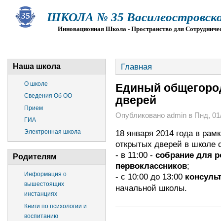
ШКОЛА № 35 Василеостровско
Инновационная Школа - Пространство для Сотрудниче
О ШКОЛЕ
СВЕДЕНИЯ ОБ ОО
ПРИЕМ
Г
Главная
Наша школа
О школе
Единый общегоро
Сведения Об ОО
дверей
Прием
Опубликовано admin в Пнд, 01/
ГИА
18 января 2014 года в рам
Электронная школа
открытых дверей в школе 
- в 11:00 -
с
обрание для р
Родителям
первоклассников
;
Информация о
-
с 10:00 до 13:00
консуль
вышестоящих
начальной школы.
инстанциях
Книги по психологии и
воспитанию