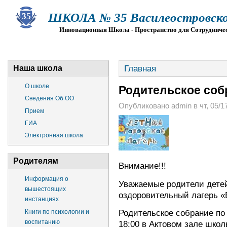
ШКОЛА № 35 Василеостровско
Инновационная Школа - Пространство для Сотрудниче
О ШКОЛЕ
СВЕДЕНИЯ ОБ ОО
ПРИЕМ
Г
Главная
Наша школа
О школе
Родительское соб
Сведения Об ОО
Опубликовано admin в чт, 05/17
Прием
ГИА
Электронная школа
Родителям
Внимание!!!
Информация о
Уважаемые родители детей
вышестоящих
оздоровительный лагерь «
инстанциях
Родительское собрание по 
Книги по психологии и
воспитанию
18:00 в Актовом зале школ