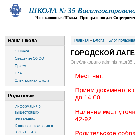
ШКОЛА № 35 Василеостровско
Инновационная Школа - Пространство для Сотрудниче
О ШКОЛЕ
СВЕДЕНИЯ ОБ ОО
ПРИЕМ
Г
Наша школа
Главная
»
Блоги
»
Блог пользова
ГОРОДСКОЙ ЛАГЕР
О школе
Сведения Об ОО
Опубликовано administrator35 в
Прием
ГИА
Мест нет!
Электронная школа
Прием документов с
Родителям
до 14.00.
Информация о
Наличие мест уточн
вышестоящих
42-92
инстанциях
Книги по психологии и
Родительское собра
воспитанию