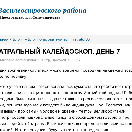
силеостровского района
остранство для Сотрудничества
О
ПРИЕМ
ГИА
ЭЛЕКТРОННАЯ ШКОЛА
вная
»
Блоги
»
Блог пользователя administrator35
АТРАЛЬНЫЙ КАЛЕЙДОСКОП. ДЕНЬ 7
иковано administrator35 в Втр, 06/25/2019 - 11:51
дня воспитанники лагеря много времени проводили на свежем возд
се по порядку!
мого утра в нашем лагере воцарилась суматоха: это ребята всех отр
отавливались к защите проектов по итогам Английской недели! Реб
ходимо было выполнить задание главного режиссёра одного из теа
ии, при чем задание у каждого было индивидуальное!
Воспитанник
казывали про самый молодой и древний театры Великобритании,
нстрировали национальные танцы и с восхищением говорили про
ких людей этой страны. В заключении, все представили свои афиш
таклей. Итоги конкурсов будут известны в понедельник.