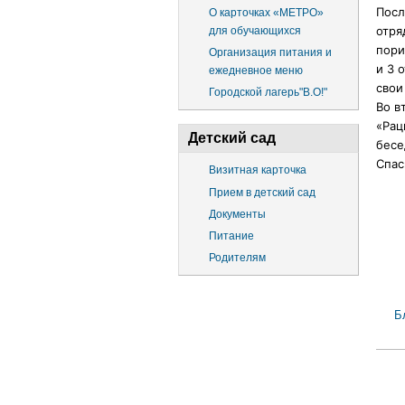
Посл
О карточках «МЕТРО»
отря
для обучающихся
пори
Организация питания и
и 3 
ежедневное меню
свои
Городской лагерь"В.О!"
Во в
«Рац
Детский сад
бесе
Спас
Визитная карточка
Прием в детский сад
Документы
Питание
Родителям
Б