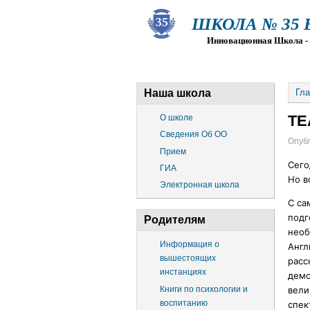
ШКОЛА № 35 Ва
Инновационная Школа - Пр
О ШКОЛЕ
СВЕДЕНИЯ ОБ О
Наша школа
Гла
ТЕ
О школе
Сведения Об ОО
Опубл
Прием
Сего
ГИА
Но в
Электронная школа
С са
подг
Родителям
необ
Информация о
Англ
вышестоящих
расс
инстанциях
демо
Книги по психологии и
вели
воспитанию
спек