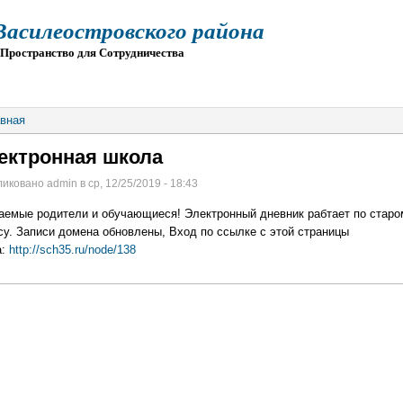
силеостровского района
остранство для Сотрудничества
О
ПРИЕМ
ГИА
ЭЛЕКТРОННАЯ ШКОЛА
вная
ектронная школа
иковано admin в ср, 12/25/2019 - 18:43
аемые родители и обучающиеся! Электронный дневник рабтает по старо
су. Записи домена обновлены, Вход по ссылке с этой страницы
а:
http://sch35.ru/node/138