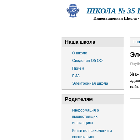
ШКОЛА № 35 Ва
Инновационная Школа - Пр
О ШКОЛЕ
СВЕДЕНИЯ ОБ О
Наша школа
Гла
Эл
О школе
Сведения Об ОО
Опубл
Прием
Уваж
ГИА
адре
Электронная школа
сайт
Родителям
Информация о
вышестоящих
инстанциях
Книги по психологии и
воспитанию