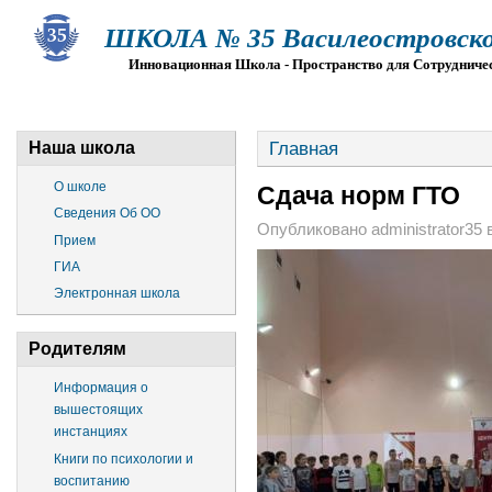
ШКОЛА № 35 Василеостровско
Инновационная Школа - Пространство для Сотрудниче
О ШКОЛЕ
СВЕДЕНИЯ ОБ ОО
ПРИЕМ
Г
Главная
Наша школа
О школе
Сдача норм ГТО
Сведения Об ОО
Опубликовано administrator35 в 
Прием
ГИА
Электронная школа
Родителям
Информация о
вышестоящих
инстанциях
Книги по психологии и
воспитанию