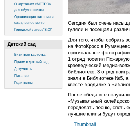
О карточках «МЕТРО»
для обучающихся
Организация питания и
Сегодня был очень насыще
ежедневное меню
гуляли и посещали разли
Городской лагерь"В.О!"
Для того, чтобы собрать з
Детский сад
на ФотоКросс в Румянцевс
оригинальные фотографии 
Визитная карточка
1 отряд посетил Пожарную
Прием в детский сад
краеведческий медиа-вояж
Документы
библиотеке, 3 отряд поигр
Питание
знали в Библиотеке №5, а
Родителям
квесте-бродилке в Библио
После обеда все получили
«Музыкальный калейдоско
переделать песню, спеть е
лучшие клипы будут опред
Thumbnail