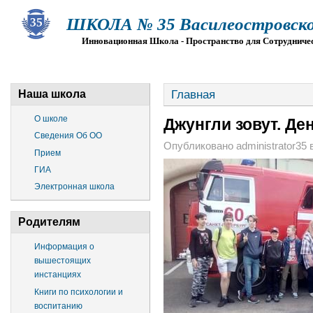
ШКОЛА № 35 Василеостровско
Инновационная Школа - Пространство для Сотрудниче
О ШКОЛЕ
СВЕДЕНИЯ ОБ ОО
ПРИЕМ
Г
Главная
Наша школа
О школе
Джунгли зовут. Ден
Сведения Об ОО
Опубликовано administrator35 в 
Прием
ГИА
Электронная школа
Родителям
Информация о
вышестоящих
инстанциях
Книги по психологии и
воспитанию