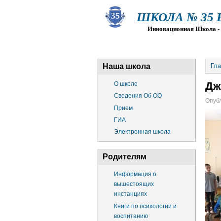
ШКОЛА № 35 Ва
Инновационная Школа - Пр
О ШКОЛЕ
СВЕДЕНИЯ ОБ О
Наша школа
Гла
Дж
О школе
Сведения Об ОО
Опубл
Прием
ГИА
Электронная школа
Родителям
Информация о
вышестоящих
инстанциях
Книги по психологии и
воспитанию