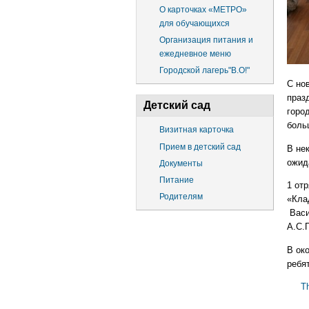
О карточках «МЕТРО»
для обучающихся
Организация питания и
ежедневное меню
Городской лагерь"В.О!"
С но
праз
Детский сад
горо
боль
Визитная карточка
Прием в детский сад
В не
ожид
Документы
Питание
1 отр
Родителям
«Кла
Васи
А.С.
В ок
ребят
T