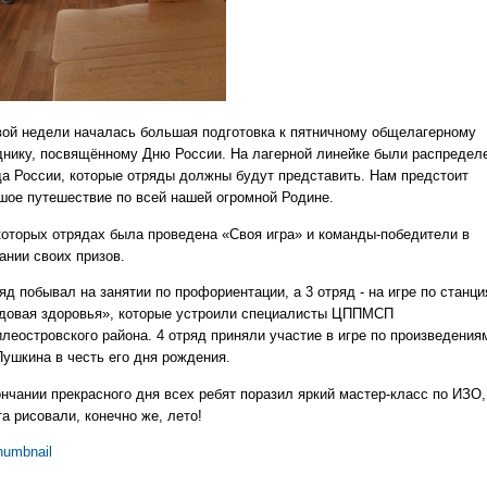
вой недели началась большая подготовка к пятничному общелагерному
днику, посвящённому Дню России. На лагерной линейке были распредел
да России, которые отряды должны будут представить. Нам предстоит
шое путешествие по всей нашей огромной Родине.
которых отрядах была проведена «Своя игра» и команды-победители в
ании своих призов.
яд побывал на занятии по профориентации, а 3 отряд - на игре по станц
довая здоровья», которые устроили специалисты ЦППМСП
леостровского района. 4 отряд приняли участие в игре по произведения
Пушкина в честь его дня рождения.
ончании прекрасного дня всех ребят поразил яркий мастер-класс по ИЗО,
а рисовали, конечно же, лето!
humbnail