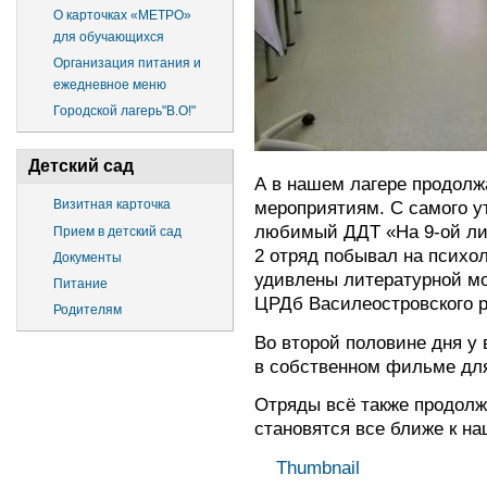
О карточках «МЕТРО»
для обучающихся
Организация питания и
ежедневное меню
Городской лагерь"В.О!"
Детский сад
А в нашем лагере продолж
мероприятиям. С самого ут
Визитная карточка
любимый ДДТ «На 9-ой ли
Прием в детский сад
2 отряд побывал на психол
Документы
удивлены литературной мо
Питание
ЦРДб Василеостровского 
Родителям
Во второй половине дня у
в собственном фильме для
Отряды всё также продолж
становятся все ближе к на
Thumbnail