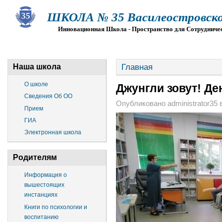
ШКОЛА № 35 Василеостровско
Инновационная Школа - Пространство для Сотрудниче
О ШКОЛЕ
СВЕДЕНИЯ ОБ ОО
ПРИЕМ
Г
Главная
Наша школа
О школе
Джунгли зовут! Де
Сведения Об ОО
Опубликовано administrator35 в 
Прием
ГИА
Электронная школа
Родителям
Информация о
вышестоящих
инстанциях
Книги по психологии и
воспитанию