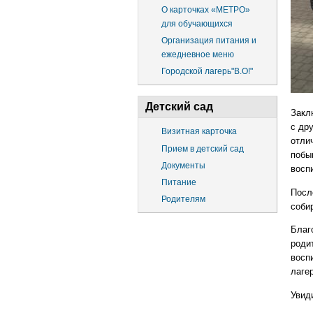
О карточках «МЕТРО»
для обучающихся
Организация питания и
ежедневное меню
Городской лагерь"В.О!"
Детский сад
Закл
с др
Визитная карточка
отли
Прием в детский сад
побы
Документы
восп
Питание
Посл
Родителям
соби
Благ
роди
восп
лаге
Увид