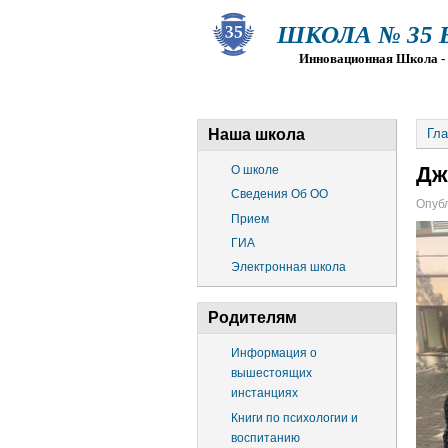
ШКОЛА № 35 Ва
Инновационная Школа - Пр
О ШКОЛЕ
СВЕДЕНИЯ ОБ О
Наша школа
Гла
Дж
О школе
Сведения Об ОО
Опубл
Прием
ГИА
Электронная школа
Родителям
Информация о
вышестоящих
инстанциях
Книги по психологии и
воспитанию