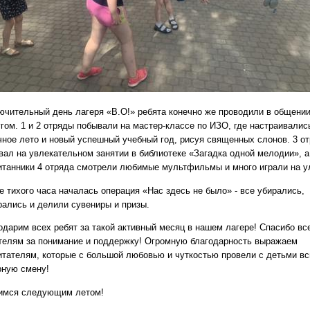
ючительный день лагеря «В.О!» ребята конечно же проводили в общении
угом. 1 и 2 отряды побывали на мастер-классе по ИЗО, где настраивалис
чное лето и новый успешный учебный год, рисуя священных слонов. 3 о
вал на увлекательном занятии в библиотеке «Загадка одной мелодии», а
итанники 4 отряда смотрели любимые мультфильмы и много играли на у
е тихого часа началась операция «Нас здесь не было» - все убирались,
рались и делили сувениры и призы.
одарим всех ребят за такой активный месяц в нашем лагере! Спасибо вс
телям за понимание и поддержку! Огромную благодарность выражаем
итателям, которые с большой любовью и чуткостью провели с детьми в
рную смену!
имся следующим летом!