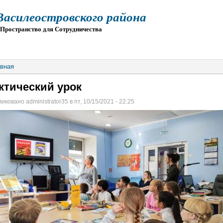
силеостровского района
остранство для Сотрудничества
О
ПРИЕМ
ГИА
ЭЛЕКТРОННАЯ ШКОЛА
вная
ктический урок
иковано administrator35 в пт, 10/15/2021 - 22:25