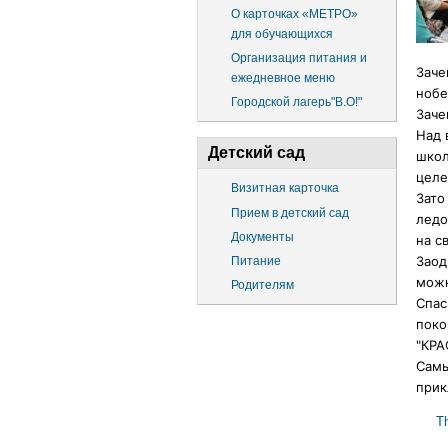
О карточках «МЕТРО»
для обучающихся
Организация питания и
Заче
ежедневное меню
нобе
Городской лагерь"В.О!"
Заче
Над 
Детский сад
школ
целе
Визитная карточка
Зато
Прием в детский сад
ледо
Документы
на с
Заод
Питание
можн
Родителям
Спас
поко
"КРА
Самы
прик
T