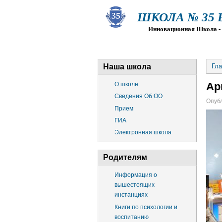
ШКОЛА № 35 Ва
Инновационная Школа - Пр
О ШКОЛЕ
СВЕДЕНИЯ ОБ О
Наша школа
Гла
Ар
О школе
Сведения Об ОО
Опубл
Прием
ГИА
Электронная школа
Родителям
Информация о
вышестоящих
инстанциях
Книги по психологии и
воспитанию