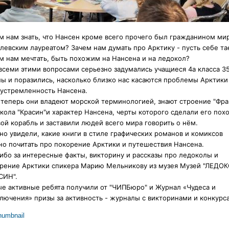
м нам знать, что Нансен кроме всего прочего был гражданином мир
левским лауреатом?
Зачем нам думать про Арктику - пусть себе та
м нам мечтать, быть похожим на Нансена и на ледокол?
всеми этими вопросами серьезно задумались учащиеся 4а класса 3
ы и поразились, насколько близко нас касаются проблемы Арктики
устремленность Нансена.
 теперь они владеют морской терминологией, знают строение "Фра
кола "Красин"и характер Нансена, черты которого сделали его по
вой корабль и заставили людей всего мира говорить о нём.
но увидели, какие книги в стиле графических романов и комиксов
о почитать про покорение Арктики и путешествия Нансена.
ибо за интересные факты, викторину и рассказы про ледоколы и
рение Арктики спикера Марию Мельникову из музея
Музей "ЛЕДО
СИН".
е активные ребята получили от "ЧИПБюро" и
Журнал «Чудеса и
лючения»
призы за активность - журналы с викторинами и конкурс
humbnail