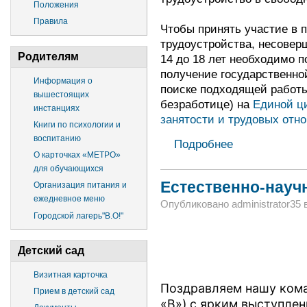
Положения
Правила
Чтобы принять участие в 
трудоустройства, несовер
Родителям
14 до 18 лет необходимо п
получение государственно
Информация о
поиске подходящей работы
вышестоящих
безработице) на
Единой ц
инстанциях
занятости и трудовых отн
Книги по психологии и
воспитанию
Подробнее
О карточках «МЕТРО»
для обучающихся
Естественно-науч
Организация питания и
ежедневное меню
Опубликовано administrator35 в
Городской лагерь"В.О!"
Детский сад
Визитная карточка
Поздравляем нашу коман
Прием в детский сад
«В») с ярким выступлен