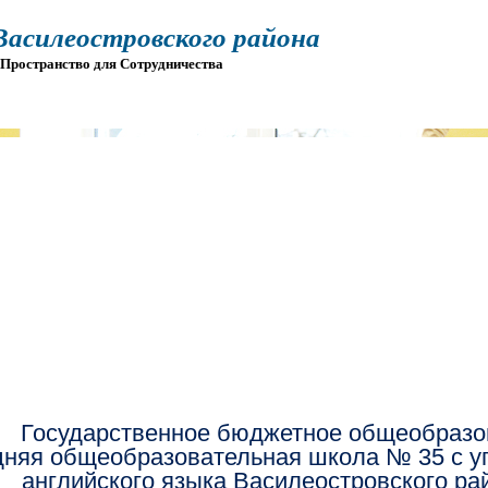
силеостровского района
остранство для Сотрудничества
О
ПРИЕМ
ГИА
ЭЛЕКТРОННАЯ ШКОЛА
Государственное бюджетное общеобразо
дняя общеобразовательная школа № 35 с у
английского языка Василеостровского ра