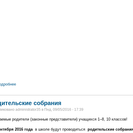
одробнее
дительские собрания
иковано administrator35 в Пнд, 09/05/2016 - 17:39
аемые родители (законные представители) учащихся 1–8, 10 классов!
ентября 2016 года
в школе будут проводиться
родительские собрани