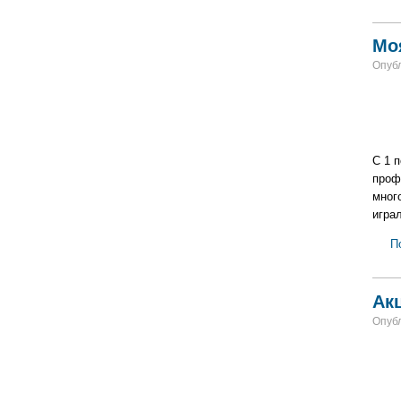
Мо
Опубл
С 1 
проф
мног
игра
П
Ак
Опубл