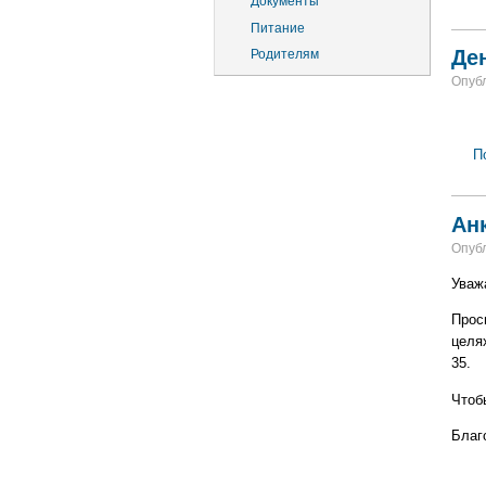
Документы
Питание
Де
Родителям
Опубл
П
Ан
Опубл
Уваж
Прос
целя
35.
Чтоб
Благ