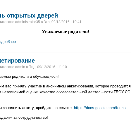
нь открытых дверей
иковано administrator35 в Втр, 09/13/2016 - 10:41
Уважаемые родители!
одробнее
кетирование
иковано admin в Пнд, 09/12/2016 - 11:10
аемые родители и обучающиеся!
им вас принять участие в анонимном анкетировании, которое проводится
х независимой оценки качества образовательной деятельности ГБОУ С
ы заполнить анкету, пройдите по ссылке:
https://docs.google.com/forms
одарим за сотрудничество!