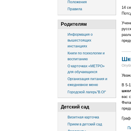
Положения
14 с
Правила
Потс
Учен
Родителям
русск
Информация о
разли
вышестоящих
пред
инстанциях
Книги по психологии и
Шк
воспитанию
Опубл
О карточках «МЕТРО»
для обучающихся
Уваж
Организация питания и
В 5-
ежедневное меню
школ
Городской лагерь"В.О!"
вас 
Фила
Детский сад
пред
Визитная карточка
Граф
Прием в детский сад
П