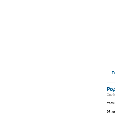
П
Ро
Опубл
Уваж
06 с