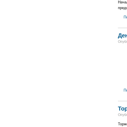
Нача
пред
П
Де
Опубл
П
То
Опубл
Торж