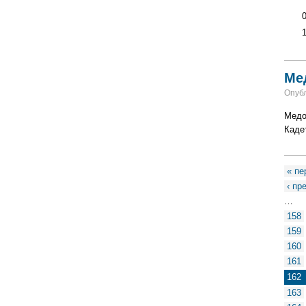
Ме
Опубл
Медо
Кадет
« пе
‹ п
…
158
159
160
161
162
163