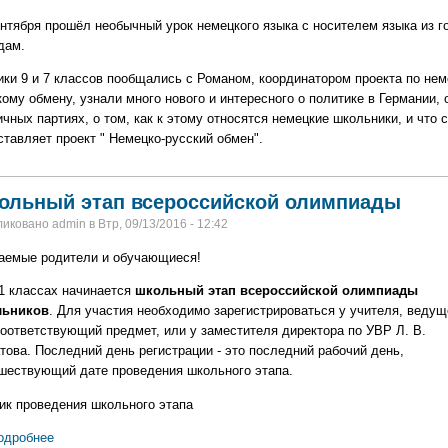
ентября прошёл необычный урок немецкого языка с носителем языка из г
дам.
ики 9 и 7 классов пообщались с Романом, координатором проекта по нем
ому обмену, узнали много нового и интересного о политике в Германии, 
чных партиях, о том, как к этому относятся немецкие школьники, и что 
ставляет проект " Немецко-русский обмен".
ольный этап всероссийской олимпиады
иковано admin в Втр, 09/13/2016 - 12:42
аемые родители и обучающиеся!
11 классах начинается
школьный этап всероссийской олимпиады
ьников
. Для участия необходимо зарегистрироваться у учителя, ведущ
соответствующий предмет, или у заместителя директора по УВР Л. В.
това. Последний день регистрации - это последний рабочий день,
шествующий дате проведения школьного этапа.
ик проведения школьного этапа
одробнее