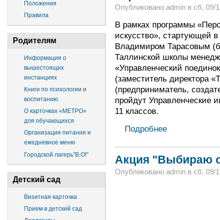
Положения
Опубликовано admin в сб, 09/12
Правила
В рамках программы «Перс
искусство», стартующей в
Родителям
Владимиром Тарасовым (би
Таллинской школы менедже
Информация о
«Управленческий поединок
вышестоящих
(заместитель директора «
инстанциях
(предприниматель, создат
Книги по психологии и
пройдут Управленческие иг
воспитанию
11 классов.
О карточках «МЕТРО»
для обучающихся
Подробнее
Организация питания и
ежедневное меню
Городской лагерь"В.О!"
Акция "Выбираю с
Опубликовано admin в сб, 09/12
Детский сад
Визитная карточка
Прием в детский сад