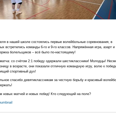
реля в нашей школе состоялись первые волейбольные соревнования, в
ых встретились команды 6-го и 9-го классов. Напряжённая игра, азарт и
ержка болельщиков – всё было по-настоящему!
 матча: со счётом 2:1 победу одержали шестиклассники! Молодцы! Несм
азницу в возрасте, они показали отличную командную игру, волю к побед
оящий спортивный дух!
льное спасибо девятиклассникам за честную борьбу и красивый волейбо
держать!
 новых матчей и новых побед! Кто следующий на поле?
humbnail