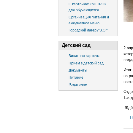
О карточках «МЕТРО»
для обучающихся
Организация питания и
ежедневное меню
Городской лагерь"В.О!"
Детский сад
2 ап
котор
Визитная карточка
подд
Прием в детский сад
Итог
Документы
на р
Питание
наст
Родителям
Отде
Так 
Ждём
T