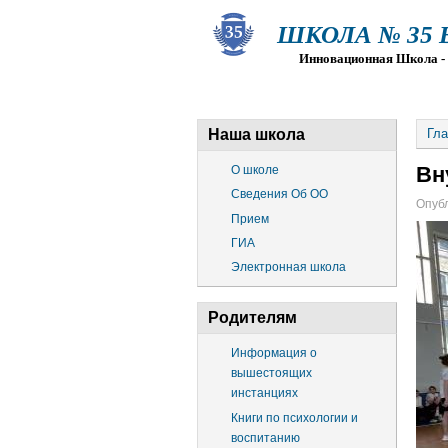
ШКОЛА № 35 Ва
Инновационная Школа - Пр
О ШКОЛЕ
СВЕДЕНИЯ ОБ О
Наша школа
Гла
Вн
О школе
Сведения Об ОО
Опубл
Прием
ГИА
Электронная школа
Родителям
Информация о
вышестоящих
инстанциях
Книги по психологии и
воспитанию