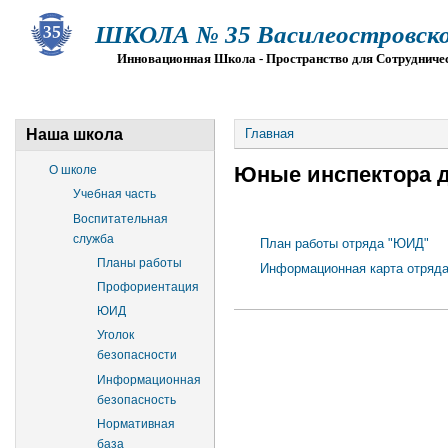
ШКОЛА № 35 Василеостровско
Инновационная Школа - Пространство для Сотрудниче
О ШКОЛЕ
СВЕДЕНИЯ ОБ ОО
ПРИЕМ
Г
Наша школа
Главная
Юные инспектора 
О школе
Учебная часть
Воспитательная
служба
План работы отряда "ЮИД"
Планы работы
Информационная карта отряд
Профориентация
ЮИД
Уголок
безопасности
Информационная
безопасность
Нормативная
база