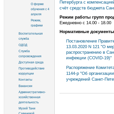
Петербурга с компенсацией
О форме
счёт средств бюджета Сан
обучения с 4
апреля
Режим работы групп про
Режим,
Ежедневно с 14.00 - 18.00
графики
Нормативные документ
Воспитательная
служба
Постановление Правите
ОДОД
13.03.2020 N 121 "О м
Служба
распространению в Сан
сопровождения
инфекции (COVID-19)"
Доступная среда
Распоряжение Комитета
Противодействие
1144-р "Об организаци
коррупции
учреждений Санкт-Пете
Контакты
Вакансии
Административно-
хозяйственная
деятельность
Музей Тани
Савичевой