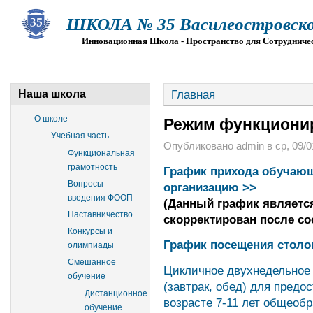
ШКОЛА № 35 Василеостровско
Инновационная Школа - Пространство для Сотрудниче
О ШКОЛЕ
СВЕДЕНИЯ ОБ ОО
ПРИЕМ
Г
Главная
Наша школа
О школе
Режим функционир
Учебная часть
Опубликовано admin в ср, 09/01
Функциональная
грамотность
График прихода обучающ
Вопросы
организацию >>
введения ФООП
(Данный график являетс
Наставничество
скорректирован после со
Конкурсы и
График посещения стол
олимпиады
Смешанное
Цикличное двухнедельное 
обучение
(завтрак, обед) для пред
Дистанционное
возрасте 7-11 лет общеоб
обучение